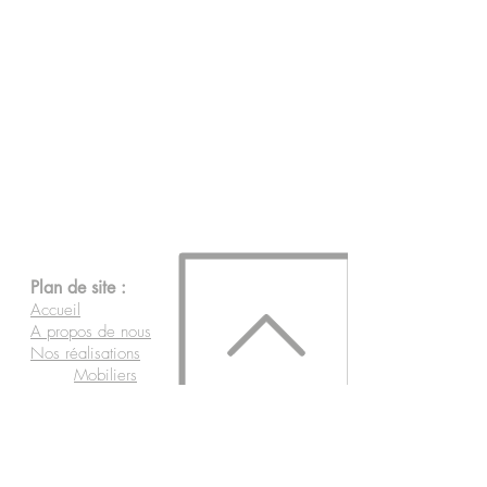
Plan de site :
Accueil
A propos de nous
Nos réalisations
Mobiliers
Aménagements
Événements
Insolites
Contact
Boutique