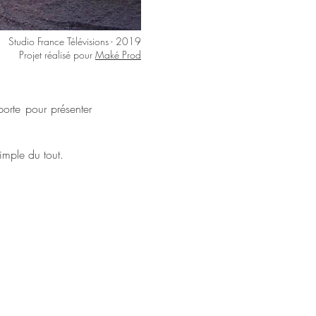
Studio France Télévisions - 2019
Projet réalisé pour
Maké Prod
orte pour présenter
simple du tout.