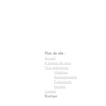
Plan de site :
Accueil
A propos de nous
Nos réalisations
Mobiliers
Aménagements
Événements
Insolites
Contact
Boutique